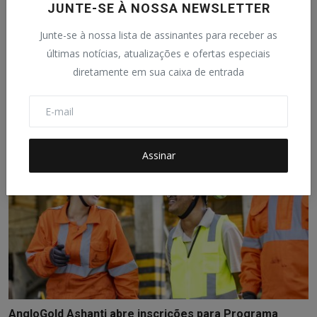
JUNTE-SE À NOSSA NEWSLETTER
Junte-se à nossa lista de assinantes para receber as
últimas notícias, atualizações e ofertas especiais
Agro mineiro alcança marca histórica
diretamente em sua caixa de entrada
SINDIJORI MG
7 Jul, 2026
0
15
Assinar
AngloGold Ashanti abre inscrições para Programa