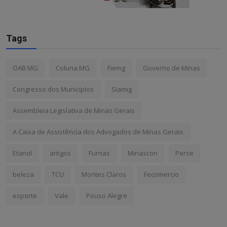
Tags
OAB MG
Coluna MG
Fiemg
Governo de Minas
Congresso dos Municípios
Siamig
Assembleia Legislativa de Minas Gerais
A Caixa de Assistência dos Advogados de Minas Gerais
Etanol
artigos
Furnas
Minascon
Perse
beleza
TCU
Montes Claros
Fecomercio
esporte
Vale
Pouso Alegre