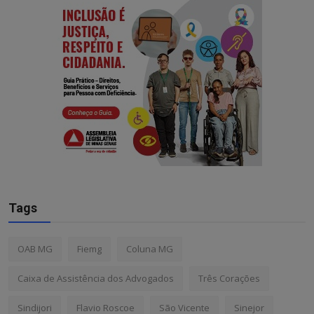
Tags
OAB MG
Fiemg
Coluna MG
Caixa de Assistência dos Advogados
Três Corações
Sindijori
Flavio Roscoe
São Vicente
Sinejor