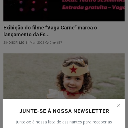
Exibição do filme “Vaga Carne” marca o
lançamento da Es...
SINDIJORI MG
11 Mar, 2025
0
657
JUNTE-SE À NOSSA NEWSLETTER
Junte-se à nossa lista de assinantes para receber as