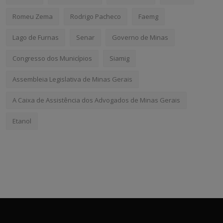
Romeu Zema
Rodrigo Pacheco
Faemg
Lago de Furnas
Senar
Governo de Minas
Congresso dos Municípios
Siamig
Assembleia Legislativa de Minas Gerais
A Caixa de Assistência dos Advogados de Minas Gerais
Etanol