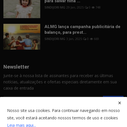
para salvar filha ...
SINDIJORI MG
29 Jan, 2025
0
748
ALMG lança campanha publicitária de
balanço, para prest...
SINDIJORI MG
3 Jan, 2025
0
669
Newsletter
Junte-se à nossa lista de assinantes para receber as últimas
notícias, atualizações e ofertas especiais diretamente em sua
caixa de entrada
Assinar
Nosso site usa cookies. Para continuar navegando em nosso
site, você estará aceitando nossos termos de uso e cookies
Leia mais aqui...