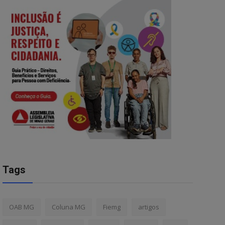
Tags
OAB MG
Coluna MG
Fiemg
artigos