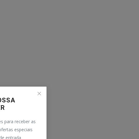
OSSA
ER
es para receber as
ofertas especiais
de entrada