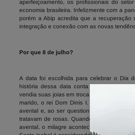
aperfeiçoamento, os profissionais do seto
economia brasileira. Infelizmente com a pa
porém a Abip acredita que a recuperação s
integração e conexão com as novas tendênci
Por que 8 de julho?
A data foi escolhida para celebrar o Dia d
história dessa data conta que em Portuga
vendia suas joias em troca de pães, que di
marido, o rei Dom Dinis I. Um dia, quand
avental e, ao ser questionada sobre o qu
tratavam de rosas. Quando Dom Dinis I o
avental, o milagre aconteceu e os pães ha