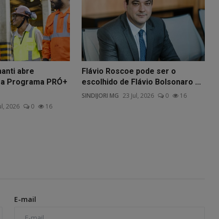
anti abre
Flávio Roscoe pode ser o
ara Programa PRÓ+
escolhido de Flávio Bolsonaro ...
SINDIJORI MG
23 Jul, 2026
0
16
ul, 2026
0
16
E-mail