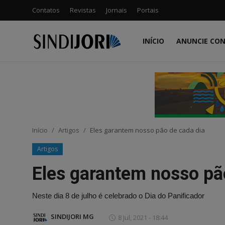
Contatos
Revistas
Jornais
Portais
INÍCIO
ANUNCIE CO
Início
Contatos
Anuncie Conosco
Início
Artigos
Eles garantem nosso pão de cada dia
Sobre
Artigos
Fundação
Eles garantem nosso pã
Associados
Neste dia 8 de julho é celebrado o Dia do Panificador
Coluna MG
SINDIJORI MG
8 Jul, 2021 - 18:44