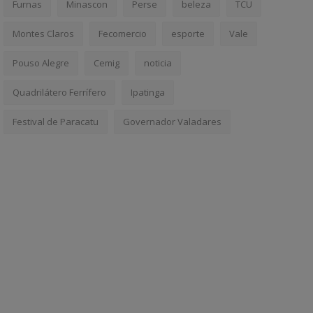
Furnas
Minascon
Perse
beleza
TCU
Montes Claros
Fecomercio
esporte
Vale
Pouso Alegre
Cemig
noticia
Quadrilátero Ferrífero
Ipatinga
Festival de Paracatu
Governador Valadares