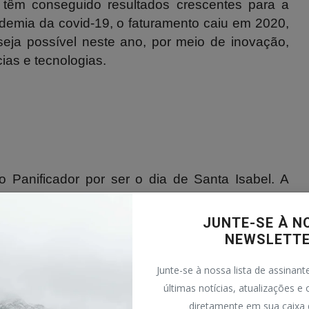
r têm conseguido resultados crescentes para a
ndemia da covid-19, o faturamento caiu em 2020,
eja possível neste ano, por meio de inovação,
as e tecnologias.
o Panificador por ser o dia de Santa Isabel. A
l, durante uma crise de fome, a rainha Isabel
stribuía à população, sem o conhecimento do seu
JUNTE-SE À N
o o rei apareceu, ela escondeu os pães em seu
NEWSLETT
e carregava, respondeu, orando a Deus, que se
Junte-se à nossa lista de assinant
rdenou que ela mostrasse o que estava em seu
últimas notícias, atualizações e 
viam se tornado de fato rosas. Por essa razão,
diretamente em sua caixa 