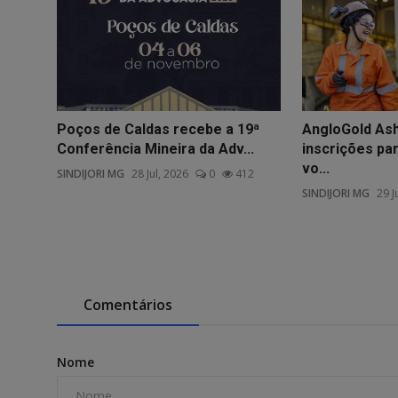
Poços de Caldas recebe a 19ª
AngloGold Ash
Conferência Mineira da Adv...
inscrições p
vo...
SINDIJORI MG
28 Jul, 2026
0
412
SINDIJORI MG
29 J
Comentários
Nome