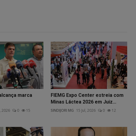
alcança marca
FIEMG Expo Center estreia com
Minas Láctea 2026 em Juiz...
l, 2026
0
15
SINDIJORI MG
15 Jul, 2026
0
12