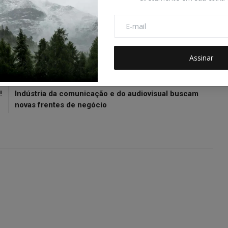
panificadores.
Assinar
R
PRÓXIMO ARTIGO
!
Indústria da comunicação e do audiovisual buscam
novas frentes de negócio