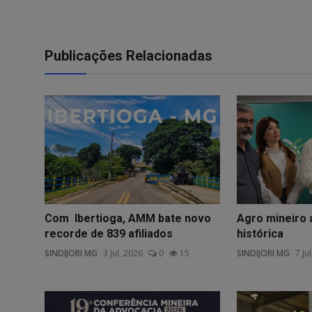
Publicações Relacionadas
Com Ibertioga, AMM bate novo
Agro mineiro 
recorde de 839 afiliados
histórica
SINDIJORI MG
3 Jul, 2026
0
15
SINDIJORI MG
7 Ju