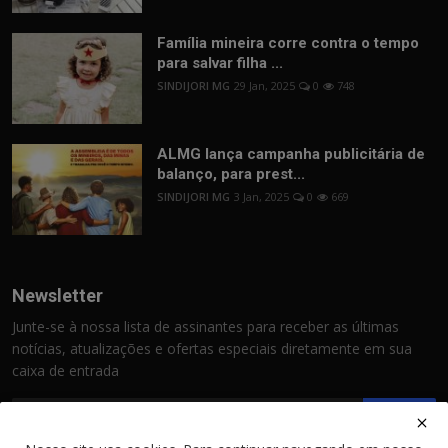
Família mineira corre contra o tempo
para salvar filha ...
SINDIJORI MG
29 Jan, 2025
0
748
ALMG lança campanha publicitária de
balanço, para prest...
SINDIJORI MG
3 Jan, 2025
0
669
Newsletter
Junte-se à nossa lista de assinantes para receber as últimas
notícias, atualizações e ofertas especiais diretamente em sua
caixa de entrada
Assinar