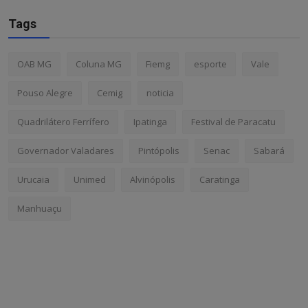
Tags
OAB MG
Coluna MG
Fiemg
esporte
Vale
Pouso Alegre
Cemig
noticia
Quadrilátero Ferrífero
Ipatinga
Festival de Paracatu
Governador Valadares
Pintópolis
Senac
Sabará
Urucaia
Unimed
Alvinópolis
Caratinga
Manhuaçu