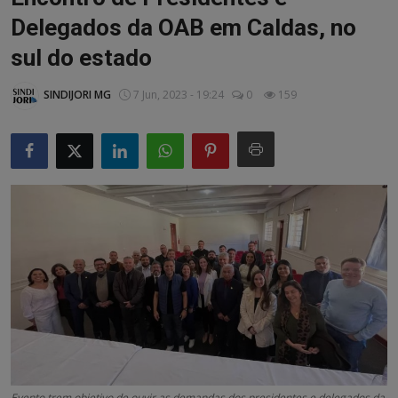
Artigos
Delegados da OAB em Caldas, no
sul do estado
Matérias / Parcerias
SINDIJORI MG
7 Jun, 2023 - 19:24
0
159
Evento trem objetivo de ouvir as demandas dos presidentes e delegados da