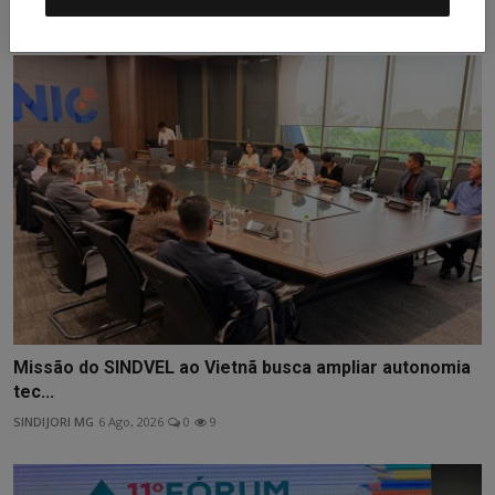
SINDIJORI MG
1 Ago, 2026
0
8
Missão do SINDVEL ao Vietnã busca ampliar autonomia
tec...
SINDIJORI MG
6 Ago, 2026
0
9