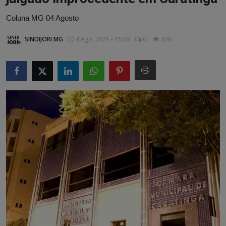
Artigos
Coluna MG 04 Agosto
Matérias / Parcerias
SINDIJORI MG
4 Ago, 2021 - 15:03
0
438