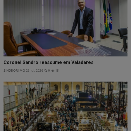
Coronel Sandro reassume em Valadares
SINDIJORI MG
23 Jul, 2026
0
18