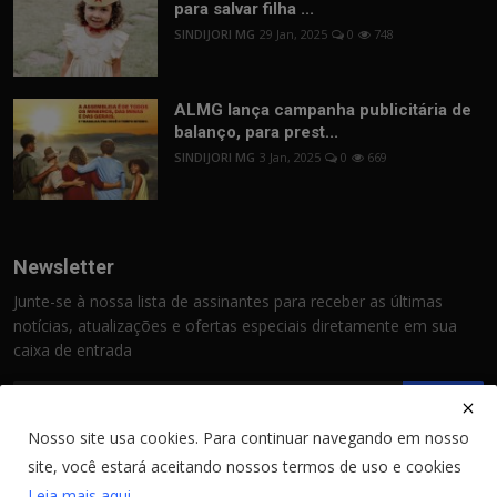
para salvar filha ...
SINDIJORI MG
29 Jan, 2025
0
748
ALMG lança campanha publicitária de
balanço, para prest...
SINDIJORI MG
3 Jan, 2025
0
669
Newsletter
Junte-se à nossa lista de assinantes para receber as últimas
notícias, atualizações e ofertas especiais diretamente em sua
caixa de entrada
Assinar
Nosso site usa cookies. Para continuar navegando em nosso
site, você estará aceitando nossos termos de uso e cookies
Leia mais aqui...