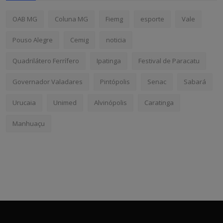
OAB MG
Coluna MG
Fiemg
esporte
Vale
Pouso Alegre
Cemig
noticia
Quadrilátero Ferrífero
Ipatinga
Festival de Paracatu
Governador Valadares
Pintópolis
Senac
Sabará
Urucaia
Unimed
Alvinópolis
Caratinga
Manhuaçu