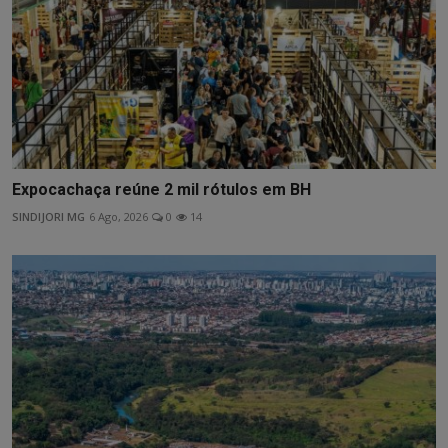
Expocachaça reúne 2 mil rótulos em BH
SINDIJORI MG
6 Ago, 2026
0
14