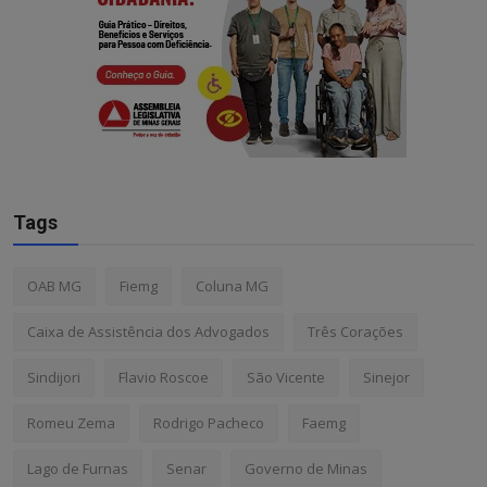
Tags
OAB MG
Fiemg
Coluna MG
Caixa de Assistência dos Advogados
Três Corações
Sindijori
Flavio Roscoe
São Vicente
Sinejor
Romeu Zema
Rodrigo Pacheco
Faemg
Lago de Furnas
Senar
Governo de Minas