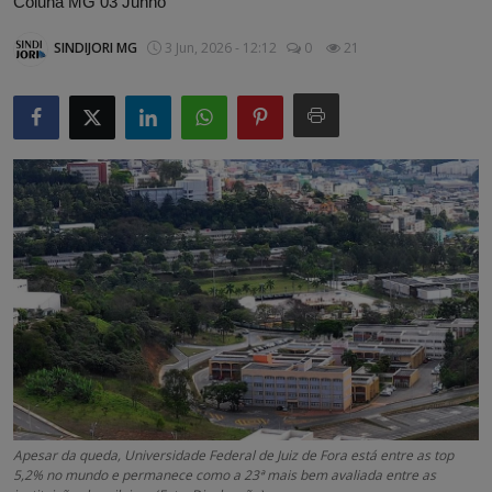
Coluna MG 03 Junho
Artigos
SINDIJORI MG
3 Jun, 2026 - 12:12
0
21
Matérias / Parcerias
Apesar da queda, Universidade Federal de Juiz de Fora está entre as top
5,2% no mundo e permanece como a 23ª mais bem avaliada entre as