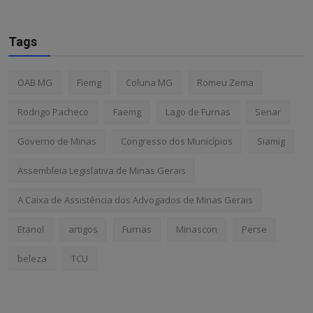
Tags
OAB MG
Fiemg
Coluna MG
Romeu Zema
Rodrigo Pacheco
Faemg
Lago de Furnas
Senar
Governo de Minas
Congresso dos Municípios
Siamig
Assembleia Legislativa de Minas Gerais
A Caixa de Assistência dos Advogados de Minas Gerais
Etanol
artigos
Furnas
Minascon
Perse
beleza
TCU