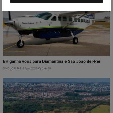
BH ganha voos para Diamantina e São João del-Rei
SINDIJORI MG
4 Ago, 2026
0
20