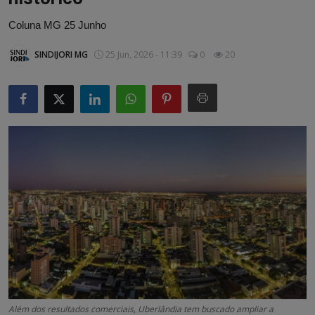
Artigos
Coluna MG 25 Junho
Matérias / Parcerias
SINDIJORI MG
25 Jun, 2026 - 11:39
0
20
Além dos resultados comerciais, Uberlândia tem buscado ampliar a