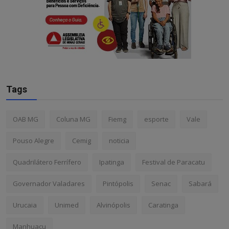
Tags
OAB MG
Coluna MG
Fiemg
esporte
Vale
Pouso Alegre
Cemig
noticia
Quadrilátero Ferrífero
Ipatinga
Festival de Paracatu
Governador Valadares
Pintópolis
Senac
Sabará
Urucaia
Unimed
Alvinópolis
Caratinga
Manhuaçu