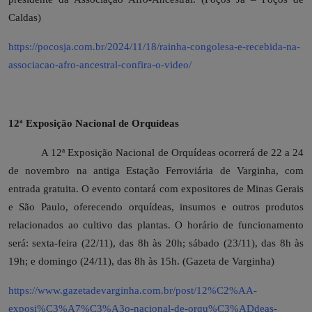
Caldas)
https://pocosja.com.br/2024/11/18/rainha-congolesa-e-recebida-na-
associacao-afro-ancestral-confira-o-video/
12ª Exposição Nacional de Orquídeas
A 12ª Exposição Nacional de Orquídeas ocorrerá de 22 a 24
de novembro na antiga Estação Ferroviária de Varginha, com
entrada gratuita. O evento contará com expositores de Minas Gerais
e São Paulo, oferecendo orquídeas, insumos e outros produtos
relacionados ao cultivo das plantas. O horário de funcionamento
será: sexta-feira (22/11), das 8h às 20h; sábado (23/11), das 8h às
19h; e domingo (24/11), das 8h às 15h. (Gazeta de Varginha)
https://www.gazetadevarginha.com.br/post/12%C2%AA-
exposi%C3%A7%C3%A3o-nacional-de-orqu%C3%ADdeas-