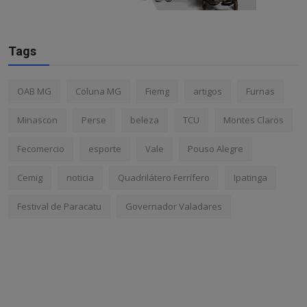
Tags
OAB MG
Coluna MG
Fiemg
artigos
Furnas
Minascon
Perse
beleza
TCU
Montes Claros
Fecomercio
esporte
Vale
Pouso Alegre
Cemig
noticia
Quadrilátero Ferrífero
Ipatinga
Festival de Paracatu
Governador Valadares