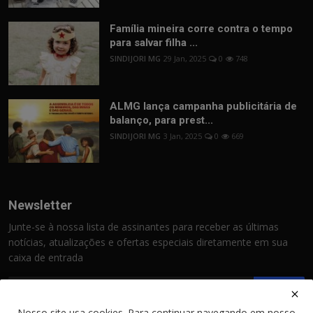
Família mineira corre contra o tempo
para salvar filha ...
SINDIJORI MG
29 Jan, 2025
0
748
ALMG lança campanha publicitária de
balanço, para prest...
SINDIJORI MG
3 Jan, 2025
0
669
Newsletter
Junte-se à nossa lista de assinantes para receber as últimas
notícias, atualizações e ofertas especiais diretamente em sua
caixa de entrada
Assinar
Nosso site usa cookies. Para continuar navegando em nosso