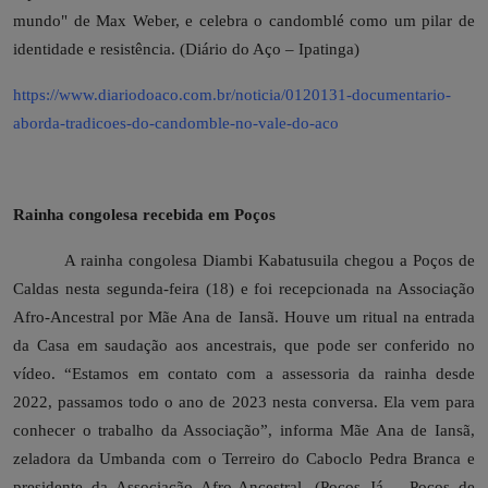
mundo" de Max Weber, e celebra o candomblé como um pilar de
identidade e resistência. (Diário do Aço – Ipatinga)
https://www.diariodoaco.com.br/noticia/0120131-documentario-
aborda-tradicoes-do-candomble-no-vale-do-aco
Rainha congolesa recebida em Poços
A rainha congolesa Diambi Kabatusuila chegou a Poços de
Caldas nesta segunda-feira (18) e foi recepcionada na Associação
Afro-Ancestral por Mãe Ana de Iansã. Houve um ritual na entrada
da Casa em saudação aos ancestrais, que pode ser conferido no
vídeo. “Estamos em contato com a assessoria da rainha desde
2022, passamos todo o ano de 2023 nesta conversa. Ela vem para
conhecer o trabalho da Associação”, informa Mãe Ana de Iansã,
zeladora da Umbanda com o Terreiro do Caboclo Pedra Branca e
presidente da Associação Afro-Ancestral. (Poços Já – Poços de