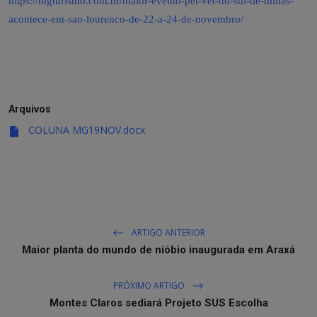
https://mgturismo.com.br/maior-evento-pet-vet-do-sul-de-minas-
acontece-em-sao-lourenco-de-22-a-24-de-novembro/
Arquivos
COLUNA MG19NOV.docx
ARTIGO ANTERIOR
Maior planta do mundo de nióbio inaugurada em Araxá
PRÓXIMO ARTIGO
Montes Claros sediará Projeto SUS Escolha