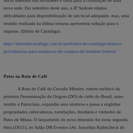
início imediato das atividades e outra para a construção de uma
nova sede. Em setembro deste ano, o IF Sudeste relatou
dificuldades para disponibilização de um local adequado, mas, uma
reunião realizada na última semana apresentou solução para o
impasse. (Diário de Caratinga)
https://diariodecaratinga.com.br/prefeitura-de-caratinga-destaca-
providencias-para-instalacao-de-campus-do-instituto-federal/
Patos na Rota do Café
A Rota do Café do Cerrado Mineiro, roteiro turístico da
primeira Denominação de Origem (DO) de cafés do Brasil, antes
restrito a Patrocínio, expandiu seus atrativos e passa a englobar
propriedades cafeicultoras, torrefações, destilaria e vinhedos de
Patos de Minas. O lançamento do novo itinerário foi nesta segunda-
feira (18/11), no Salão DB Eventos (Av. Juscelino Kubtscheck de