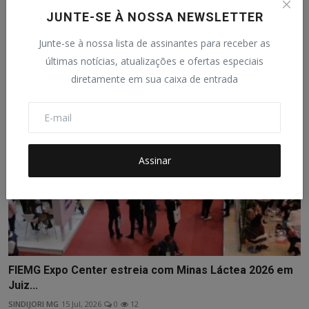
Novo curso do Sistema Faemg Senar ensina a
JUNTE-SE À NOSSA NEWSLETTER
confeccionar...
Junte-se à nossa lista de assinantes para receber as
SINDIJORI MG
5 Ago, 2026
0
15
últimas notícias, atualizações e ofertas especiais
diretamente em sua caixa de entrada
Assinar
FIEMG Expo Center estreia com Minas Láctea 2026 em
Juiz...
SINDIJORI MG
15 Jul, 2026
0
12