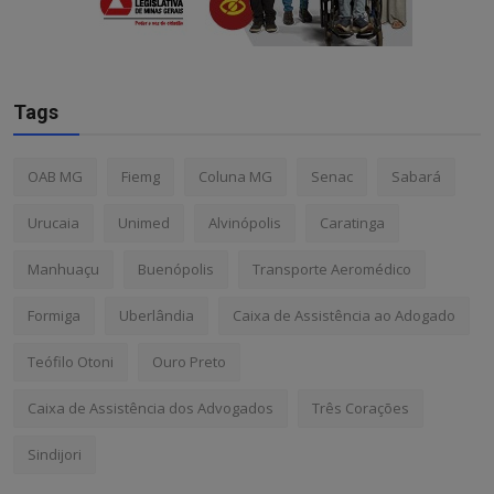
Tags
OAB MG
Fiemg
Coluna MG
Senac
Sabará
Urucaia
Unimed
Alvinópolis
Caratinga
Manhuaçu
Buenópolis
Transporte Aeromédico
Formiga
Uberlândia
Caixa de Assistência ao Adogado
Teófilo Otoni
Ouro Preto
Caixa de Assistência dos Advogados
Três Corações
Sindijori