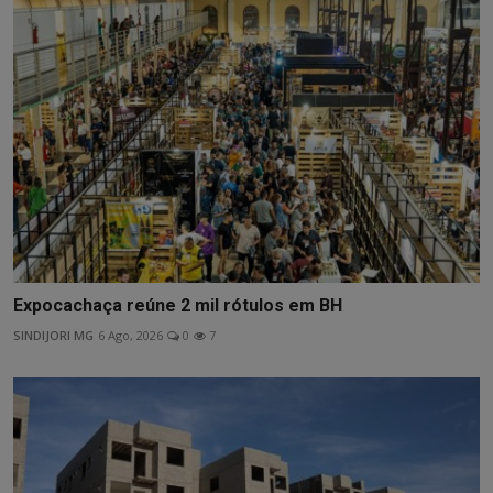
Expocachaça reúne 2 mil rótulos em BH
SINDIJORI MG
6 Ago, 2026
0
7