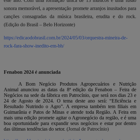
este ano. Com uma formação única de 13 músicos e uma fusão
sonora memorável, a apresentação promete arranjos inusitados para
canções consagradas da música brasileira, erudita e do rock.
(Edição do Brasil – Belo Horizonte)
https://edicaodobrasil.com.br/2024/05/03/orquestra-mineira-de-
rock-fara-show-inedito-em-bh/
Fenabon 2024 é anunciada
A Bom Negócio Produtos Agropecuários e Nutrição
Animal anunciou as datas da 8ª edição da Fenabon – Feira de
Negócios na sede da fábrica em Patrocínio, que será nos dias 23 e
24 de Agosto de 2024. O tema deste ano será: “Eficiência e
Resultado Nutrindo o Agro”. A empresa também tem filiais em
Guimarânia e Patos de Minas e atende toda Região. A Feira em
mais uma edição promete agitar o Agronegócio da região, e é uma
boa oportunidade para expandir seus negócios e estar por dentro
das últimas tendências do setor. (
Jornal de Patrocínio)