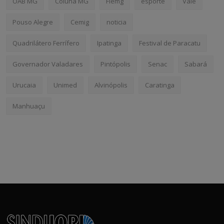
OAB MG
Coluna MG
Fiemg
esporte
Vale
Pouso Alegre
Cemig
noticia
Quadrilátero Ferrífero
Ipatinga
Festival de Paracatu
Governador Valadares
Pintópolis
Senac
Sabará
Urucaia
Unimed
Alvinópolis
Caratinga
Manhuaçu