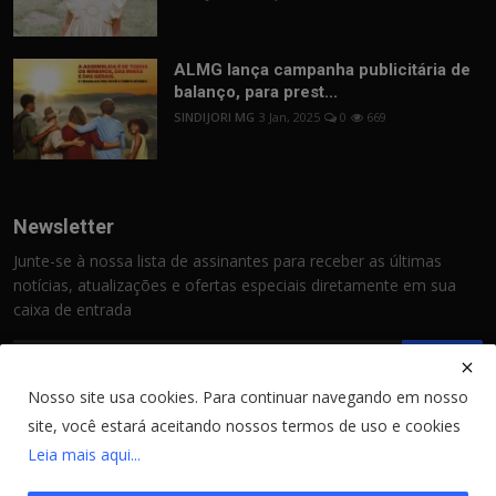
ALMG lança campanha publicitária de
balanço, para prest...
SINDIJORI MG
3 Jan, 2025
0
669
Newsletter
Junte-se à nossa lista de assinantes para receber as últimas
notícias, atualizações e ofertas especiais diretamente em sua
caixa de entrada
Assinar
Nosso site usa cookies. Para continuar navegando em nosso
site, você estará aceitando nossos termos de uso e cookies
Leia mais aqui...
Copyright © 2026 SINDIJORI- Todos os Direitos Reservados.