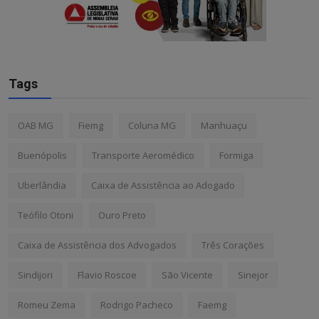
Tags
OAB MG
Fiemg
Coluna MG
Manhuaçu
Buenópolis
Transporte Aeromédico
Formiga
Uberlândia
Caixa de Assistência ao Adogado
Teófilo Otoni
Ouro Preto
Caixa de Assistência dos Advogados
Três Corações
Sindijori
Flavio Roscoe
São Vicente
Sinejor
Romeu Zema
Rodrigo Pacheco
Faemg