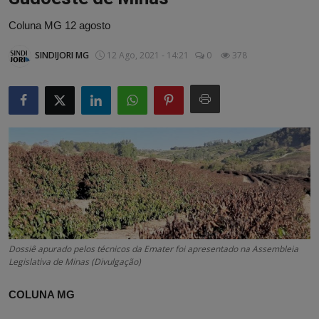
Artigos
Coluna MG 12 agosto
Matérias / Parcerias
SINDIJORI MG
12 Ago, 2021 - 14:21
0
378
Dossiê apurado pelos técnicos da Emater foi apresentado na Assembleia
Legislativa de Minas (Divulgação)
COLUNA MG