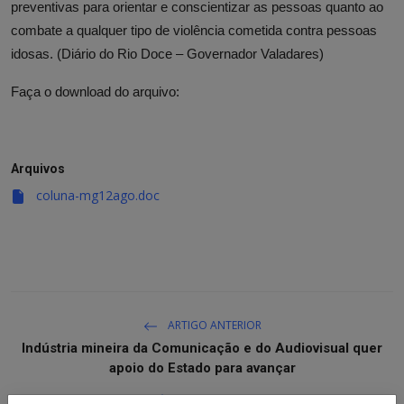
preventivas para orientar e conscientizar as pessoas quanto ao
combate a qualquer tipo de violência cometida contra pessoas
idosas. (Diário do Rio Doce – Governador Valadares)
Faça o download do arquivo:
Arquivos
coluna-mg12ago.doc
ARTIGO ANTERIOR
Indústria mineira da Comunicação e do Audiovisual quer
apoio do Estado para avançar
PRÓXIMO ARTIGO