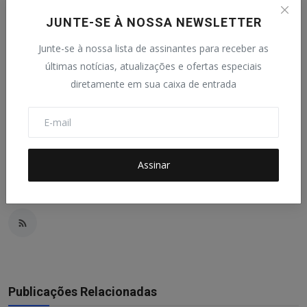
Juiz de Fora pode perder quartéis para Pouso Alegre
JUNTE-SE À NOSSA NEWSLETTER
Junte-se à nossa lista de assinantes para receber as
últimas notícias, atualizações e ofertas especiais
diretamente em sua caixa de entrada
Assinar
SINDIJORI MG
Redação do SINDIJORI MG.
Publicações Relacionadas